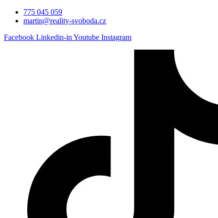
775 045 059
martin@reality-svoboda.cz
Facebook
Linkedin-in
Youtube
Instagram